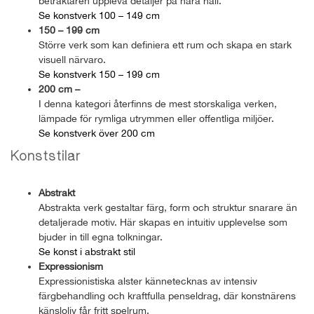
betraktaren uppleva detaljer på nära håll.
Se konstverk 100 – 149 cm
150 – 199 cm
Större verk som kan definiera ett rum och skapa en stark
visuell närvaro.
Se konstverk 150 – 199 cm
200 cm –
I denna kategori återfinns de mest storskaliga verken,
lämpade för rymliga utrymmen eller offentliga miljöer.
Se konstverk över 200 cm
Konststilar
Abstrakt
Abstrakta verk gestaltar färg, form och struktur snarare än
detaljerade motiv. Här skapas en intuitiv upplevelse som
bjuder in till egna tolkningar.
Se konst i abstrakt stil
Expressionism
Expressionistiska alster kännetecknas av intensiv
färgbehandling och kraftfulla penseldrag, där konstnärens
känsloliv får fritt spelrum.