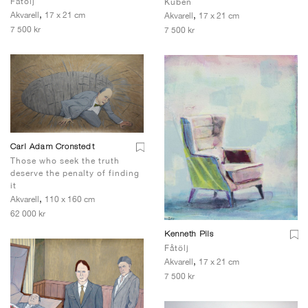
Fåtölj
Kuben
,
,
Akvarell
17 x 21 cm
Akvarell
17 x 21 cm
7 500 kr
7 500 kr
Carl Adam Cronstedt
Those who seek the truth
deserve the penalty of finding
it
,
Akvarell
110 x 160 cm
62 000 kr
Kenneth Pils
Fåtölj
,
Akvarell
17 x 21 cm
7 500 kr