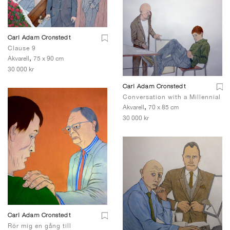
Carl Adam Cronstedt
Clause 9
,
Akvarell
75 x 90 cm
30 000 kr
Carl Adam Cronstedt
Conversation with a Millennial
,
Akvarell
70 x 85 cm
30 000 kr
Carl Adam Cronstedt
Rör mig en gång till