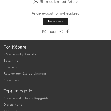
Bli medlem på Artely
Följ oss:
För Köpare
Köpa konst på Artely
Betalning
Leverans
Returer och återbetalningar
Köpvillkor
Toppkategorier
Köpa konst – bästa köpguiden
Digital konst