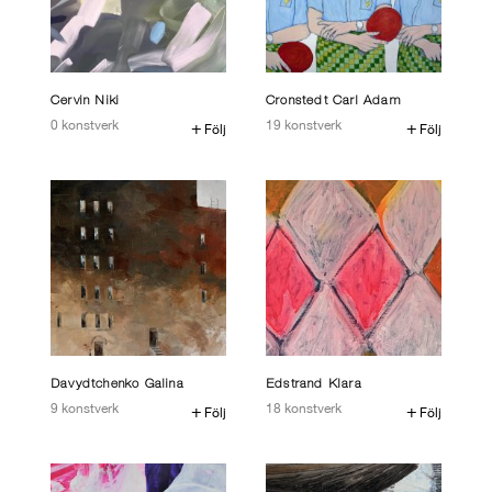
Cervin Niki
Cronstedt Carl Adam
0 konstverk
19 konstverk
följ
följ
Davydtchenko Galina
Edstrand Klara
9 konstverk
18 konstverk
följ
följ