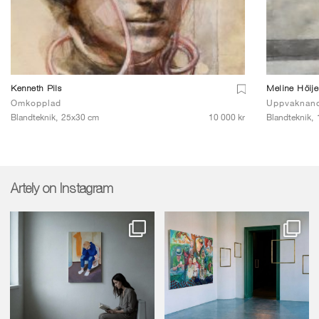
Kenneth Pils
Meline Höij
Omkopplad
Uppvaknan
Blandteknik,
25x30 cm
10 000 kr
Blandteknik,
Artely on Instagram