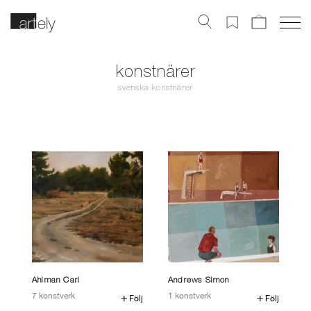
Bli Artely medlem och
konstnärer
få 1000 kr
svenska konstnärer
Följ konstnärer & få mail när vi får in nya verk
Spara dina favoritkonstverk
Få VIP-erbjudanden & inbjudningar
Ahlman Carl
Andrews Simon
7 konstverk
1 konstverk
följ
följ