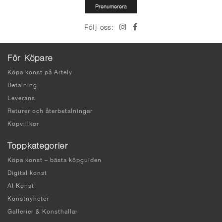
Följ oss:
För Köpare
Köpa konst på Artely
Betalning
Leverans
Returer och återbetalningar
Köpvillkor
Toppkategorier
Köpa konst – bästa köpguiden
Digital konst
AI Konst
Konstnyheter
Gallerier & Konsthallar