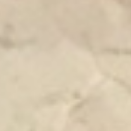
Artelys Användarvillkor
.