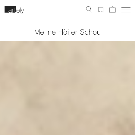
Bli Artely medlem och
Meline Höijer Schou
få 1000 kr
Följ konstnärer & få mail när vi får in nya verk
Spara dina favoritkonstverk
Få VIP-erbjudanden & inbjudningar