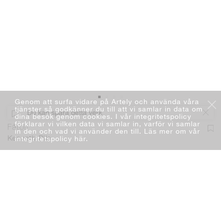
Genom att surfa vidare på Artely och använda våra
tjänster så godkänner du till att vi samlar in data om
Du kan spara detta verk
dina besök genom cookies. I vår integritetspolicy
förklarar vi vilken data vi samlar in, varför vi samlar
Fåtölj
in den och vad vi använder den till. Läs mer om vår
integritetspolicy här
.
Kenneth Pils
Måleri
Akvarell
17 x 21 cm
2022
Lägg i varukorg
7 500 kr
Du kan lägga ett bud. Läs mer