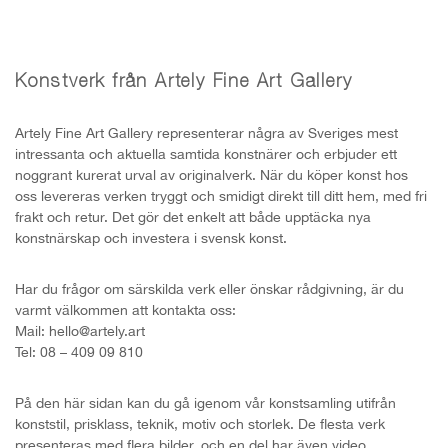
Konstverk från Artely Fine Art Gallery
Artely Fine Art Gallery representerar några av Sveriges mest
intressanta och aktuella samtida konstnärer och erbjuder ett
noggrant kurerat urval av originalverk. När du köper konst hos
oss levereras verken tryggt och smidigt direkt till ditt hem, med fri
frakt och retur. Det gör det enkelt att både upptäcka nya
konstnärskap och investera i svensk konst.
Har du frågor om särskilda verk eller önskar rådgivning, är du
varmt välkommen att kontakta oss:
Mail: hello@artely.art
Tel: 08 – 409 09 810
På den här sidan kan du gå igenom vår konstsamling utifrån
konststil, prisklass, teknik, motiv och storlek. De flesta verk
presenteras med flera bilder, och en del har även video.