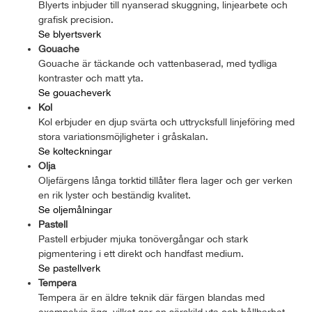
Blyerts inbjuder till nyanserad skuggning, linjearbete och
grafisk precision.
Se blyertsverk
Gouache
Gouache är täckande och vattenbaserad, med tydliga
kontraster och matt yta.
Se gouacheverk
Kol
Kol erbjuder en djup svärta och uttrycksfull linjeföring med
stora variationsmöjligheter i gråskalan.
Se kolteckningar
Olja
Oljefärgens långa torktid tillåter flera lager och ger verken
en rik lyster och beständig kvalitet.
Se oljemålningar
Pastell
Pastell erbjuder mjuka tonövergångar och stark
pigmentering i ett direkt och handfast medium.
Se pastellverk
Tempera
Tempera är en äldre teknik där färgen blandas med
exempelvis ägg, vilket ger en särskild yta och hållbarhet.