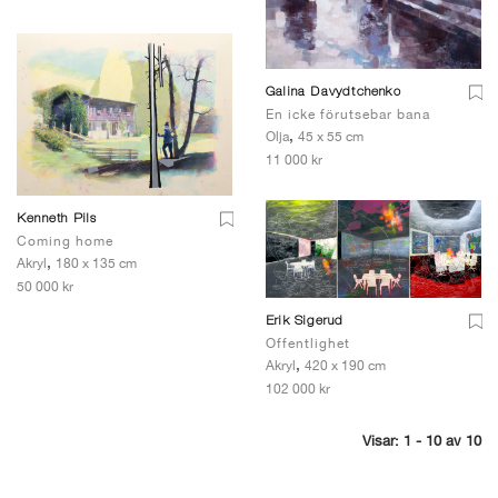
Galina Davydtchenko
En icke förutsebar bana
,
Olja
45 x 55 cm
11 000 kr
Kenneth Pils
Coming home
,
Akryl
180 x 135 cm
50 000 kr
Erik Sigerud
Offentlighet
,
Akryl
420 x 190 cm
102 000 kr
Visar: 1 - 10 av 10