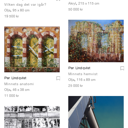
,
Akryl
215 x 115 cm
Vilken dag det var igår?
50 000 kr
,
Olja
95 x 80 cm
19 500 kr
Per Lindqvist
Minnets hemvist
Per Lindqvist
,
Olja
116 x 89 cm
Minnets anatomi
25 000 kr
,
Olja
46 x 38 cm
11 000 kr