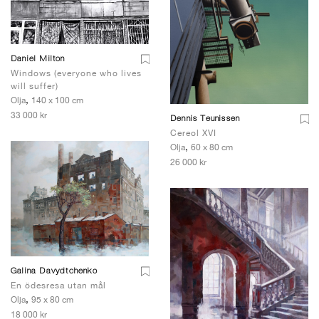
Daniel Milton
Windows (everyone who lives
will suffer)
,
Olja
140 x 100 cm
33 000 kr
Dennis Teunissen
Cereol XVI
,
Olja
60 x 80 cm
26 000 kr
Galina Davydtchenko
En ödesresa utan mål
,
Olja
95 x 80 cm
18 000 kr