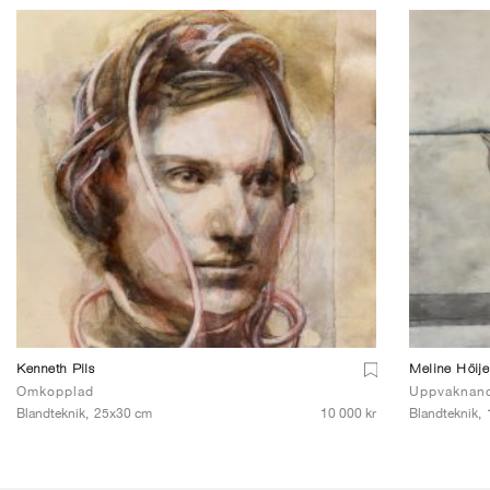
Kenneth Pils
Meline Höij
Omkopplad
Uppvaknan
Blandteknik,
25x30 cm
10 000 kr
Blandteknik,