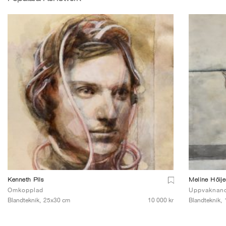
Kenneth Pils
Meline Höij
Omkopplad
Uppvaknan
Blandteknik,
25x30 cm
10 000 kr
Blandteknik,