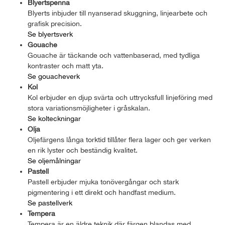
Blyertspenna
Blyerts inbjuder till nyanserad skuggning, linjearbete och
grafisk precision.
Se blyertsverk
Gouache
Gouache är täckande och vattenbaserad, med tydliga
kontraster och matt yta.
Se gouacheverk
Kol
Kol erbjuder en djup svärta och uttrycksfull linjeföring med
stora variationsmöjligheter i gråskalan.
Se kolteckningar
Olja
Oljefärgens långa torktid tillåter flera lager och ger verken
en rik lyster och beständig kvalitet.
Se oljemålningar
Pastell
Pastell erbjuder mjuka tonövergångar och stark
pigmentering i ett direkt och handfast medium.
Se pastellverk
Tempera
Tempera är en äldre teknik där färgen blandas med