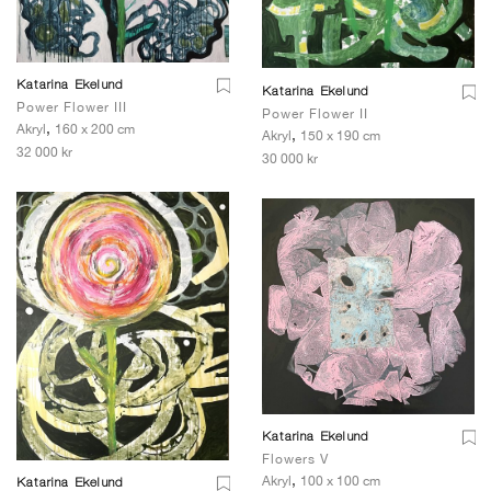
Katarina Ekelund
Katarina Ekelund
Power Flower III
Power Flower II
,
Akryl
160 x 200 cm
,
Akryl
150 x 190 cm
32 000 kr
30 000 kr
Katarina Ekelund
Flowers V
,
Akryl
100 x 100 cm
Katarina Ekelund