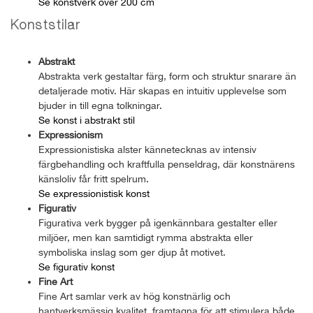
Se konstverk över 200 cm
Konststilar
Abstrakt
Abstrakta verk gestaltar färg, form och struktur snarare än
detaljerade motiv. Här skapas en intuitiv upplevelse som
bjuder in till egna tolkningar.
Se konst i abstrakt stil
Expressionism
Expressionistiska alster kännetecknas av intensiv
färgbehandling och kraftfulla penseldrag, där konstnärens
känsloliv får fritt spelrum.
Se expressionistisk konst
Figurativ
Figurativa verk bygger på igenkännbara gestalter eller
miljöer, men kan samtidigt rymma abstrakta eller
symboliska inslag som ger djup åt motivet.
Se figurativ konst
Fine Art
Fine Art samlar verk av hög konstnärlig och
hantverksmässig kvalitet, framtagna för att stimulera både