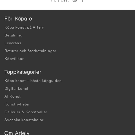
Följ oss:
För Köpare
Köpa konst på Artely
Betalning
Leverans
Returer och återbetalningar
Köpvillkor
Toppkategorier
Köpa konst – bästa köpguiden
Digital konst
AI Konst
Konstnyheter
Gallerier & Konsthallar
Svenska konstskolor
Om Artely