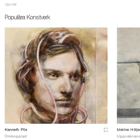
Läs mer
Populära Konstverk
Kenneth Pils
Meline Höij
Omkopplad
Uppvaknan