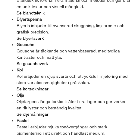
Blandteknik förenar flera material och metoder och ger ofta
en unik textur och visuell mångfald.
Se blandteknik
Blyertspenna
Blyerts inbjuder till nyanserad skuggning, linjearbete och
grafisk precision.
Se blyertsverk
Gouache
Gouache är täckande och vattenbaserad, med tydliga
kontraster och matt yta.
Se gouacheverk
Kol
Kol erbjuder en djup svärta och uttrycksfull linjeföring med
stora variationsmöjligheter i gråskalan.
Se kolteckningar
Olja
Oljefärgens långa torktid tillåter flera lager och ger verken
en rik lyster och beständig kvalitet.
Se oljemålningar
Pastell
Pastell erbjuder mjuka tonövergångar och stark
pigmentering i ett direkt och handfast medium.