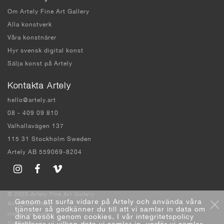
Om Artely Fine Art Gallery
Alla konstverk
Våra konstnärer
Hyr svensk digital konst
Sälja konst på Artely
Kontakta Artely
hello@artely.art
08 - 409 09 810
Valhallavägen 137
115 31 Stockholm Sweden
Artely AB 559069-8204
© 2025 Artely Fine Art Gallery
Genom att surfa vidare på Artely och använda våra
Användarvillkor
tjänster så godkänner du till att vi samlar in data om
Integritetspolicy
dina besök genom cookies. I vår integritetspolicy
Sidkarta