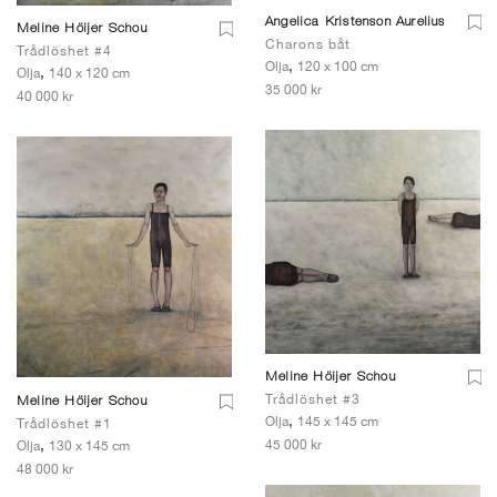
Angelica Kristenson Aurelius
Meline Höijer Schou
Charons båt
Trådlöshet #4
,
Olja
120 x 100 cm
,
Olja
140 x 120 cm
35 000 kr
40 000 kr
Meline Höijer Schou
Trådlöshet #3
Meline Höijer Schou
,
Olja
145 x 145 cm
Trådlöshet #1
,
45 000 kr
Olja
130 x 145 cm
48 000 kr