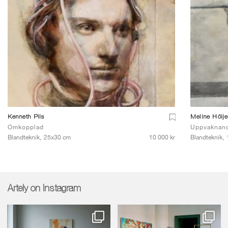
Kenneth Pils
Meline Höij
Omkopplad
Uppvaknan
Blandteknik,
25x30 cm
10 000 kr
Blandteknik,
Artely on Instagram