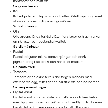
kontraster och matt yta.
Se gouacheverk
Kol
Kol erbjuder en djup svärta och uttrycksfull linjeföring med
stora variationsmöjligheter i gråskalan.
Se kolteckningar
Olja
Oljefärgens långa torktid tillåter flera lager och ger verken
en rik lyster och beständig kvalitet.
Se oljemålningar
Pastell
Pastell erbjuder mjuka tonövergångar och stark
pigmentering i ett direkt och handfast medium.
Se pastellverk
Tempera
Tempera är en äldre teknik där färgen blandas med
exempelvis ägg, vilket ger en särskild yta och hållbarhet.
Se temperamålningar
Digital konst
Digital konst omfattar alster som skapas och bearbetas
med hjälp av moderna mjukvaror och verktyg. Här förenas
kreativitet och teknisk innovation för att tillföra nya