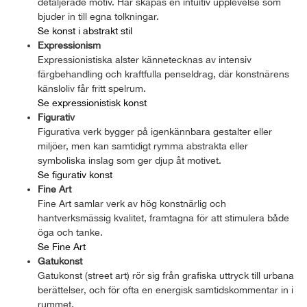
detaljerade motiv. Här skapas en intuitiv upplevelse som
bjuder in till egna tolkningar.
Se konst i abstrakt stil
Expressionism
Expressionistiska alster kännetecknas av intensiv
färgbehandling och kraftfulla penseldrag, där konstnärens
känsloliv får fritt spelrum.
Se expressionistisk konst
Figurativ
Figurativa verk bygger på igenkännbara gestalter eller
miljöer, men kan samtidigt rymma abstrakta eller
symboliska inslag som ger djup åt motivet.
Se figurativ konst
Fine Art
Fine Art samlar verk av hög konstnärlig och
hantverksmässig kvalitet, framtagna för att stimulera både
öga och tanke.
Se Fine Art
Gatukonst
Gatukonst (street art) rör sig från grafiska uttryck till urbana
berättelser, och för ofta en energisk samtidskommentar in i
rummet.