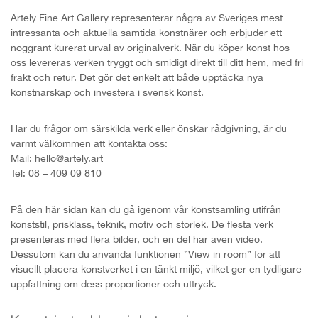
Artely Fine Art Gallery representerar några av Sveriges mest
intressanta och aktuella samtida konstnärer och erbjuder ett
noggrant kurerat urval av originalverk. När du köper konst hos
oss levereras verken tryggt och smidigt direkt till ditt hem, med fri
frakt och retur. Det gör det enkelt att både upptäcka nya
konstnärskap och investera i svensk konst.
Har du frågor om särskilda verk eller önskar rådgivning, är du
varmt välkommen att kontakta oss:
Mail: hello@artely.art
Tel: 08 – 409 09 810
På den här sidan kan du gå igenom vår konstsamling utifrån
konststil, prisklass, teknik, motiv och storlek. De flesta verk
presenteras med flera bilder, och en del har även video.
Dessutom kan du använda funktionen ”View in room” för att
visuellt placera konstverket i en tänkt miljö, vilket ger en tydligare
uppfattning om dess proportioner och uttryck.