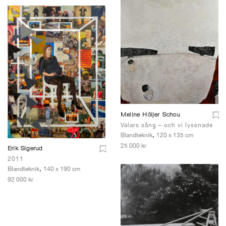
Meline Höijer Schou
Valars sång – och vi lyssnade
,
Blandteknik
120 x 135 cm
25 000 kr
Erik Sigerud
2011
,
Blandteknik
140 x 190 cm
92 000 kr