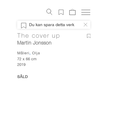
Konstverk
Du kan spara detta verk
Digital konst
The cover up
Konstnärer
Martin Jonsson
Om Artely
Måleri
Olja
Konstnyheter
72 x 66 cm
2019
Mitt Artely
Bli Medlem
SÅLD
Facebook
Instagram
About Artely