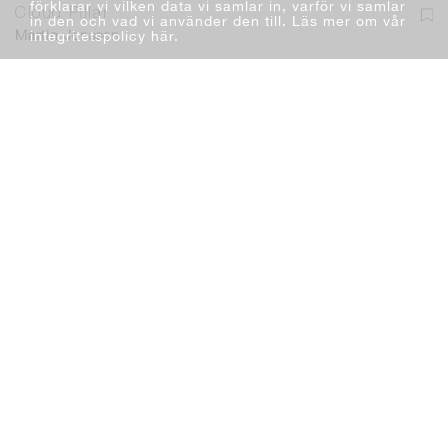
förklarar vi vilken data vi samlar in, varför vi samlar
Cloud Pillar
in den och vad vi använder den till. Läs mer om vår
integritetspolicy här
.
Martin Jonsson
Måleri
Olja
70 x 75 cm
2019
Lägg i varukorg
16 000 kr
Du kan lägga ett bud. Läs mer
Fri frakt & fri retur. Läs mer