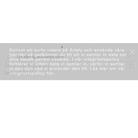
Genom att surfa vidare på Artely och använda våra
tjänster så godkänner du till att vi samlar in data om
Du kan spara detta verk
dina besök genom cookies. I vår integritetspolicy
förklarar vi vilken data vi samlar in, varför vi samlar
Selfie till mig själv
in den och vad vi använder den till. Läs mer om vår
integritetspolicy här
.
Lennart Samor
Måleri
Akryl
73 x 92 cm
2019
Lägg i varukorg
16 000 kr
Du kan lägga ett bud. Läs mer
Fri frakt & fri retur. Läs mer