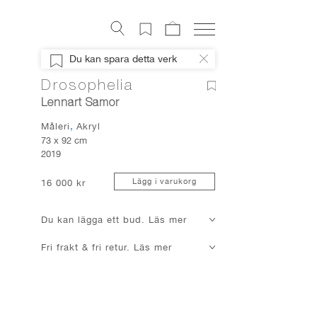
Konstverk
Du kan spara detta verk
Digital konst
Drosophelia
Konstnärer
Lennart Samor
Om Artely
Måleri
Akryl
Konstnyheter
73 x 92 cm
2019
Mitt Artely
Bli Medlem
Lägg i varukorg
16 000 kr
Facebook
Du kan lägga ett bud. Läs mer
Instagram
Fri frakt & fri retur. Läs mer
About Artely