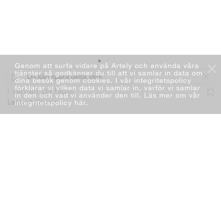
Genom att surfa vidare på Artely och använda våra
tjänster så godkänner du till att vi samlar in data om
Du kan spara detta verk
dina besök genom cookies. I vår integritetspolicy
förklarar vi vilken data vi samlar in, varför vi samlar
I väntan på tåget
in den och vad vi använder den till. Läs mer om vår
integritetspolicy här
.
Lennart Samor
Måleri
Akryl
140 x 140 cm
2021
Lägg i varukorg
30 000 kr
Du kan lägga ett bud. Läs mer
Fri frakt & fri retur. Läs mer