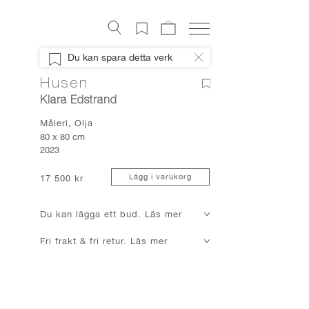
Konstverk
Du kan spara detta verk
Digital konst
Husen
Konstnärer
Klara Edstrand
Om Artely
Måleri
Olja
Konstnyheter
80 x 80 cm
2023
Mitt Artely
Bli Medlem
Lägg i varukorg
17 500 kr
Facebook
Du kan lägga ett bud. Läs mer
Instagram
Fri frakt & fri retur. Läs mer
About Artely