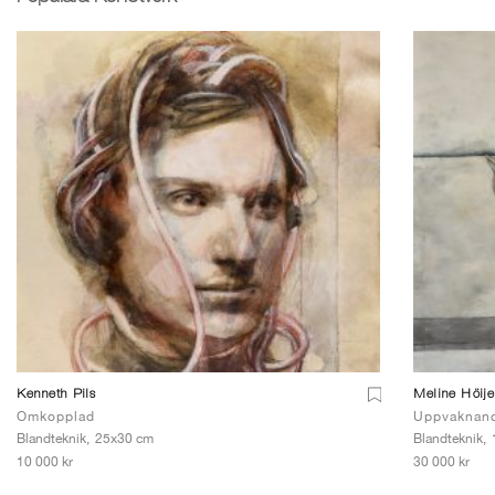
Kenneth Pils
Meline Höij
Omkopplad
Uppvaknan
Blandteknik,
25x30 cm
Blandteknik,
10 000 kr
30 000 kr