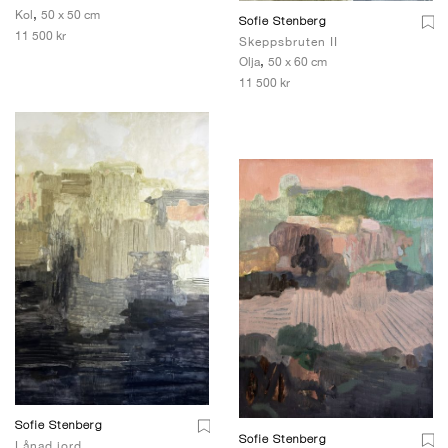
,
Kol
50 x 50 cm
Sofie Stenberg
11 500 kr
Skeppsbruten II
,
Olja
50 x 60 cm
11 500 kr
Sofie Stenberg
Sofie Stenberg
Lånad jord