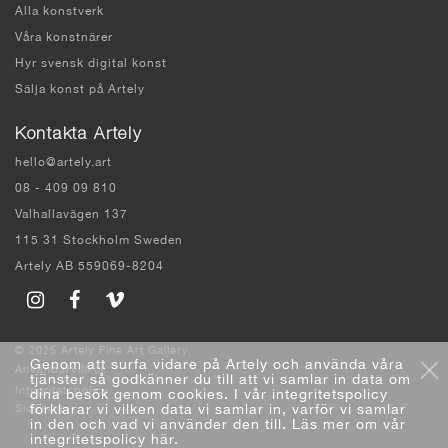
Alla konstverk
Våra konstnärer
Hyr svensk digital konst
Sälja konst på Artely
Kontakta Artely
hello@artely.art
08 - 409 09 810
Valhallavägen 137
115 31 Stockholm Sweden
Artely AB 559069-8204
© 2025 Artely Fine Art Gallery
Genom att surfa vidare på Artely och använda våra
Användarvillkor
tjänster så godkänner du till att vi samlar in data om
Integritetspolicy
dina besök genom cookies. I vår integritetspolicy
förklarar vi vilken data vi samlar in, varför vi samlar
Sidkarta
in den och vad vi använder den till. Läs mer om vår
integritetspolicy här
.