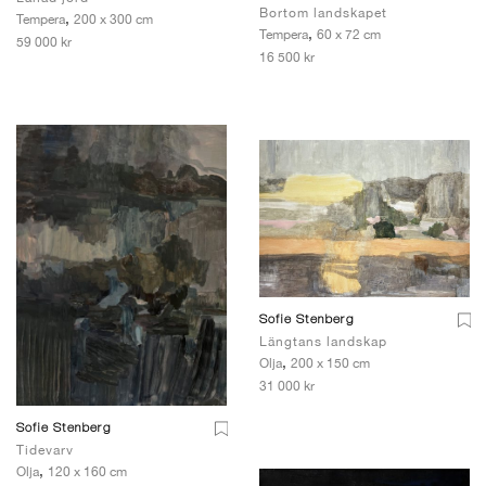
Bortom landskapet
,
Tempera
200 x 300 cm
,
Tempera
60 x 72 cm
59 000 kr
16 500 kr
Sofie Stenberg
Längtans landskap
,
Olja
200 x 150 cm
31 000 kr
Sofie Stenberg
Tidevarv
,
Olja
120 x 160 cm