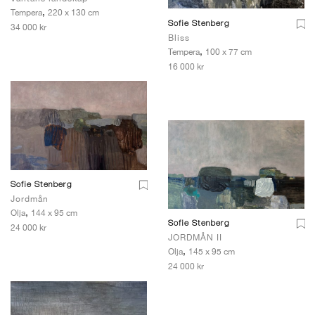
,
Tempera
220 x 130 cm
Sofie Stenberg
34 000 kr
Bliss
,
Tempera
100 x 77 cm
16 000 kr
Sofie Stenberg
Jordmån
,
Olja
144 x 95 cm
Sofie Stenberg
24 000 kr
JORDMÅN II
,
Olja
145 x 95 cm
24 000 kr