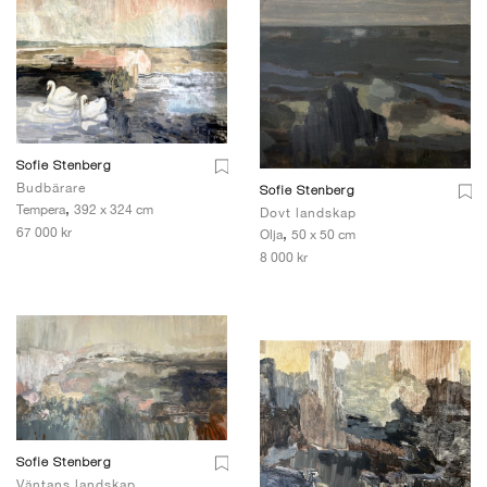
Sofie Stenberg
Budbärare
Sofie Stenberg
,
Tempera
392 x 324 cm
Dovt landskap
67 000 kr
,
Olja
50 x 50 cm
8 000 kr
Sofie Stenberg
Väntans landskap