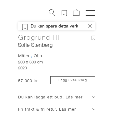
Konstverk
Du kan spara detta verk
Digital konst
Grogrund IIII
Konstnärer
Sofie Stenberg
Om Artely
Måleri
Olja
Konstnyheter
200 x 300 cm
2020
Mitt Artely
Bli Medlem
Lägg i varukorg
57 000 kr
Facebook
Du kan lägga ett bud. Läs mer
Instagram
Fri frakt & fri retur. Läs mer
About Artely