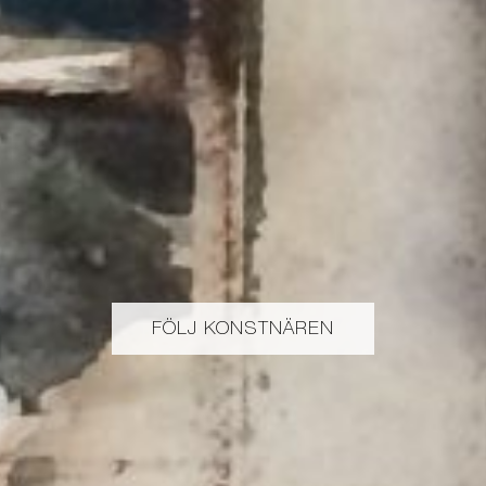
FÖLJ KONSTNÄREN