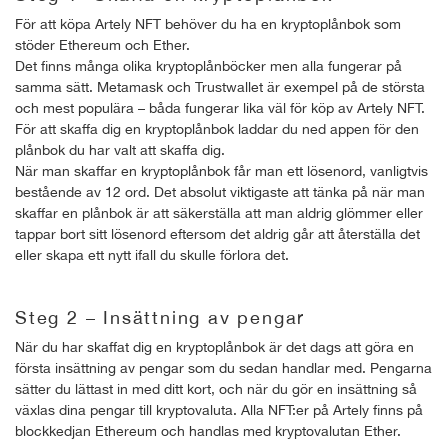
För att köpa Artely NFT behöver du ha en kryptoplånbok som
stöder Ethereum och Ether.
Det finns många olika kryptoplånböcker men alla fungerar på
samma sätt. Metamask och Trustwallet är exempel på de största
och mest populära – båda fungerar lika väl för köp av Artely NFT.
För att skaffa dig en kryptoplånbok laddar du ned appen för den
plånbok du har valt att skaffa dig.
När man skaffar en kryptoplånbok får man ett lösenord, vanligtvis
bestående av 12 ord. Det absolut viktigaste att tänka på när man
skaffar en plånbok är att säkerställa att man aldrig glömmer eller
tappar bort sitt lösenord eftersom det aldrig går att återställa det
eller skapa ett nytt ifall du skulle förlora det.
Steg 2 – Insättning av pengar
När du har skaffat dig en kryptoplånbok är det dags att göra en
första insättning av pengar som du sedan handlar med. Pengarna
sätter du lättast in med ditt kort, och när du gör en insättning så
växlas dina pengar till kryptovaluta. Alla NFT:er på Artely finns på
blockkedjan Ethereum och handlas med kryptovalutan Ether.