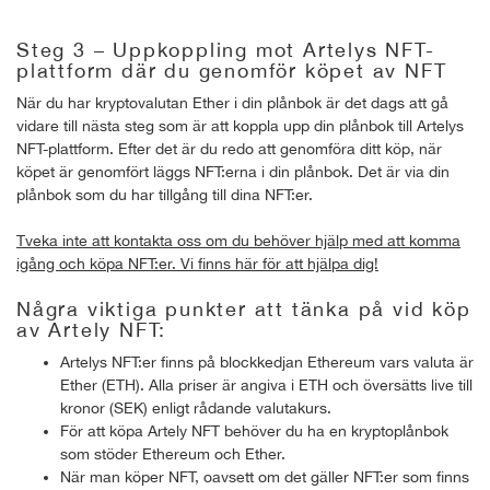
Steg 3 – Uppkoppling mot Artelys NFT-
plattform där du genomför köpet av NFT
När du har kryptovalutan Ether i din plånbok är det dags att gå
vidare till nästa steg som är att koppla upp din plånbok till Artelys
NFT-plattform. Efter det är du redo att genomföra ditt köp, när
köpet är genomfört läggs NFT:erna i din plånbok. Det är via din
plånbok som du har tillgång till dina NFT:er.
Tveka inte att kontakta oss om du behöver hjälp med att komma
igång och köpa NFT:er. Vi finns här för att hjälpa dig!
Några viktiga punkter att tänka på vid köp
av Artely NFT:
Artelys NFT:er finns på blockkedjan Ethereum vars valuta är
Ether (ETH). Alla priser är angiva i ETH och översätts live till
kronor (SEK) enligt rådande valutakurs.
För att köpa Artely NFT behöver du ha en kryptoplånbok
som stöder Ethereum och Ether.
När man köper NFT, oavsett om det gäller NFT:er som finns