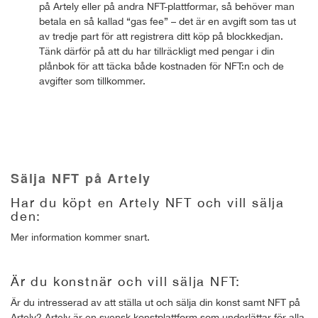
på Artely eller på andra NFT-plattformar, så behöver man
betala en så kallad “gas fee” – det är en avgift som tas ut
av tredje part för att registrera ditt köp på blockkedjan.
Tänk därför på att du har tillräckligt med pengar i din
plånbok för att täcka både kostnaden för NFT:n och de
avgifter som tillkommer.
Sälja NFT på Artely
Har du köpt en Artely NFT och vill sälja
den:
Mer information kommer snart.
Är du konstnär och vill sälja NFT:
Är du intresserad av att ställa ut och sälja din konst samt NFT på
Artely? Artely är en svensk konstplattform som underlättar för alla