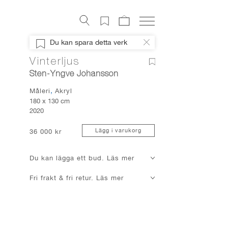
Konstverk
Du kan spara detta verk
Digital konst
Vinterljus
Konstnärer
Sten-Yngve Johansson
Om Artely
Måleri
Akryl
Konstnyheter
180 x 130 cm
2020
Mitt Artely
Bli Medlem
Lägg i varukorg
36 000 kr
Facebook
Du kan lägga ett bud. Läs mer
Instagram
Fri frakt & fri retur. Läs mer
About Artely