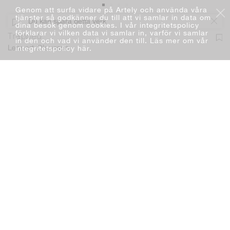
Genom att surfa vidare på Artely och använda våra
tjänster så godkänner du till att vi samlar in data om
Du kan spara detta verk
dina besök genom cookies. I vår integritetspolicy
förklarar vi vilken data vi samlar in, varför vi samlar
Trapped
in den och vad vi använder den till. Läs mer om vår
integritetspolicy här
.
Lennart Olausson
Måleri
Olja
100 x 110 cm
2019
SÅLD