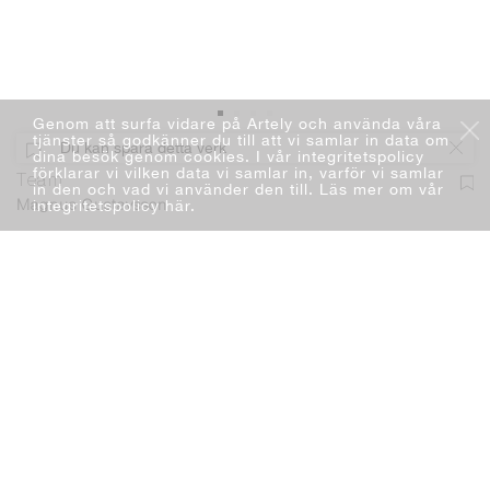
Genom att surfa vidare på Artely och använda våra
tjänster så godkänner du till att vi samlar in data om
Du kan spara detta verk
dina besök genom cookies. I vår integritetspolicy
förklarar vi vilken data vi samlar in, varför vi samlar
Team
in den och vad vi använder den till. Läs mer om vår
integritetspolicy här
.
Magnus Gustavsson
Måleri
Olja
80 x 100 cm
2018
SÅLD