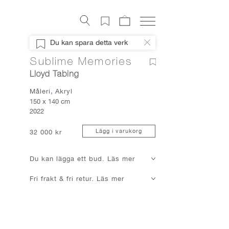
Konstverk
Du kan spara detta verk
Digital konst
Sublime Memories
Konstnärer
Lloyd Tabing
Om Artely
Måleri
Akryl
Konstnyheter
150 x 140 cm
2022
Mitt Artely
Bli Medlem
Lägg i varukorg
32 000 kr
Facebook
Du kan lägga ett bud. Läs mer
Instagram
Fri frakt & fri retur. Läs mer
About Artely