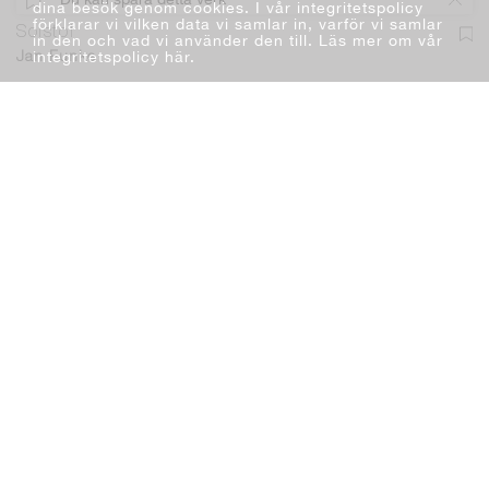
dina besök genom cookies. I vår integritetspolicy
förklarar vi vilken data vi samlar in, varför vi samlar
Solstol
in den och vad vi använder den till. Läs mer om vår
integritetspolicy här
.
Jan Funke
Måleri
Akryl
38 x 45 cm
2014
Lägg i varukorg
9 000 kr
Du kan lägga ett bud. Läs mer
Fri frakt & fri retur. Läs mer