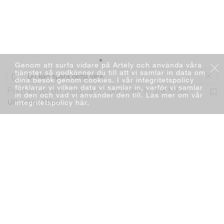
Genom att surfa vidare på Artely och använda våra
tjänster så godkänner du till att vi samlar in data om
Du kan spara detta verk
dina besök genom cookies. I vår integritetspolicy
förklarar vi vilken data vi samlar in, varför vi samlar
Porträtt av en medmänniska med trötta fötter
in den och vad vi använder den till. Läs mer om vår
integritetspolicy här
.
Ulf Johan Härd
Måleri
Akryl
72 x 92 cm
2022
Lägg i varukorg
18 000 kr
Du kan lägga ett bud. Läs mer
Fri frakt & fri retur. Läs mer