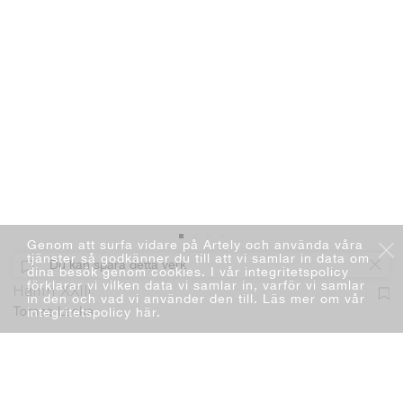
Genom att surfa vidare på Artely och använda våra
tjänster så godkänner du till att vi samlar in data om
Du kan spara detta verk
dina besök genom cookies. I vår integritetspolicy
förklarar vi vilken data vi samlar in, varför vi samlar
Hamn XXIII
in den och vad vi använder den till. Läs mer om vår
integritetspolicy här
.
Tomas Lacke
Måleri
Blandteknik
130 x 150 cm
2023
SÅLD