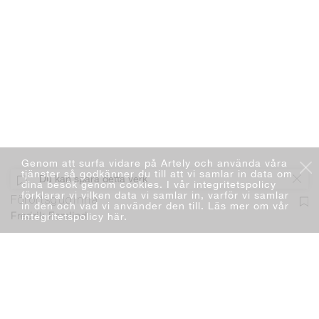
Genom att surfa vidare på Artely och använda våra
tjänster så godkänner du till att vi samlar in data om
Du kan spara detta verk
dina besök genom cookies. I vår integritetspolicy
förklarar vi vilken data vi samlar in, varför vi samlar
Förortsgudinna
in den och vad vi använder den till. Läs mer om vår
integritetspolicy här
.
Fredrik Forslind
Måleri
Blyertspenna
37 x 48 cm
2012
Lägg i varukorg
16 000 kr