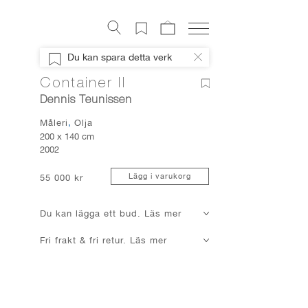
Konstverk
Du kan spara detta verk
Digital konst
Container II
Konstnärer
Dennis Teunissen
Om Artely
Måleri
Olja
Konstnyheter
200 x 140 cm
2002
Mitt Artely
Bli Medlem
Lägg i varukorg
55 000 kr
Facebook
Du kan lägga ett bud. Läs mer
Instagram
Fri frakt & fri retur. Läs mer
About Artely