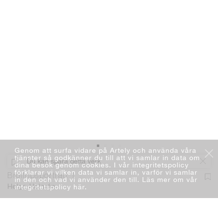
Genom att surfa vidare på Artely och använda våra
tjänster så godkänner du till att vi samlar in data om
Du kan spara detta verk
dina besök genom cookies. I vår integritetspolicy
förklarar vi vilken data vi samlar in, varför vi samlar
Bröllopsporträtt 1
in den och vad vi använder den till. Läs mer om vår
integritetspolicy här
.
Helga Holmén
Måleri
Olja
97 x 80 cm