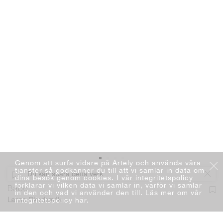
Genom att surfa vidare på Artely och använda våra
tjänster så godkänner du till att vi samlar in data om
Du kan spara detta verk
dina besök genom cookies. I vår integritetspolicy
förklarar vi vilken data vi samlar in, varför vi samlar
Babe
in den och vad vi använder den till. Läs mer om vår
integritetspolicy här
.
Lasse Skarbøvik
Måleri
Akryl