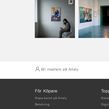
Bli medlem på Artely
För Köpare
Top
Köpa konst på Artely
Köpa
Betalning
Digit