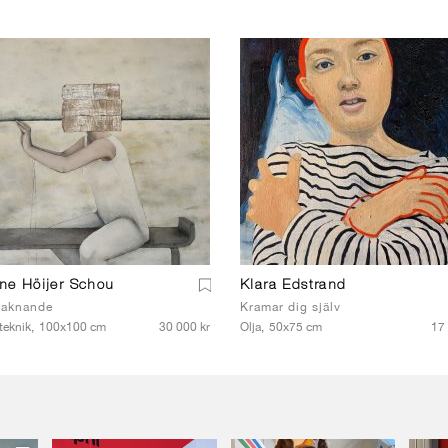
ne Höijer Schou
Klara Edstrand
aknande
Kramar dig själv
teknik,
100x100 cm
30 000 kr
Olja,
50x75 cm
17 