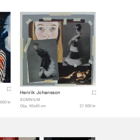
Henrik Johansson
SOMNIUM
500 kr
Olja,
50x50 cm
27 000 kr