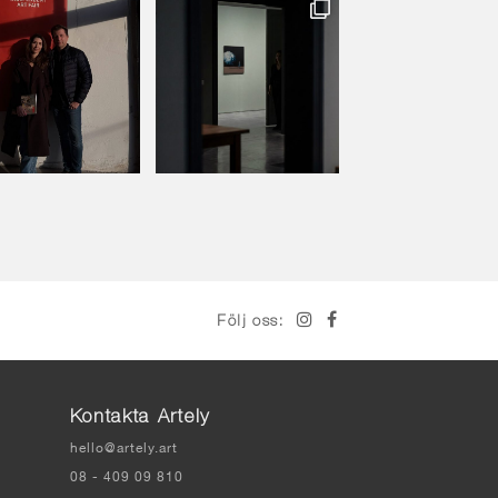
Följ oss:
Kontakta Artely
hello@artely.art
08 - 409 09 810