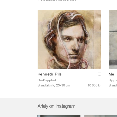
Kenneth Pils
Meli
Omkopplad
Uppv
Blandteknik,
25x30 cm
10 000 kr
Bland
Artely on Instagram