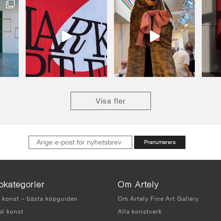
Visa fler
pkategorier
Om Artely
 konst – bästa köpguiden
Om Artely Fine Art Gallery
al konst
Alla konstverk