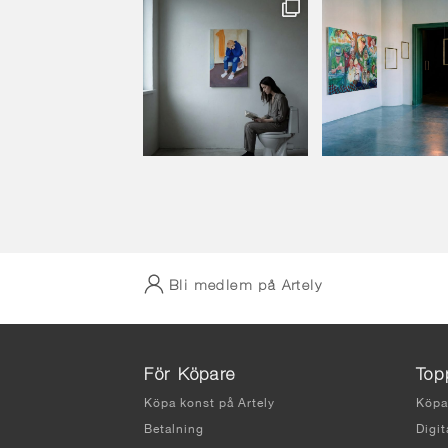
Bli medlem på Artely
För Köpare
Top
Köpa konst på Artely
Köpa
Betalning
Digit