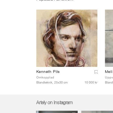
Kenneth Pils
Meli
Omkopplad
Uppv
Blandteknik,
25x30 cm
10 000 kr
Bland
Artely on Instagram