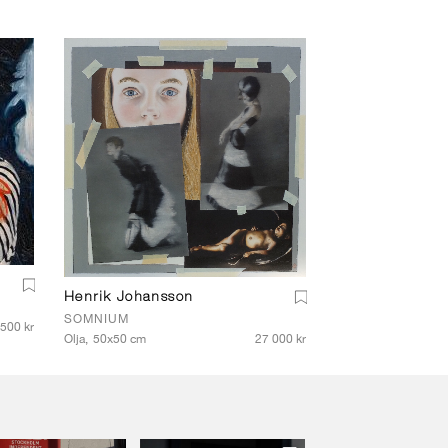
Henrik Johansson
SOMNIUM
500 kr
Olja,
50x50 cm
27 000 kr