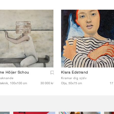
ne Höijer Schou
Klara Edstrand
aknande
Kramar dig själv
teknik,
100x100 cm
30 000 kr
Olja,
50x75 cm
17 