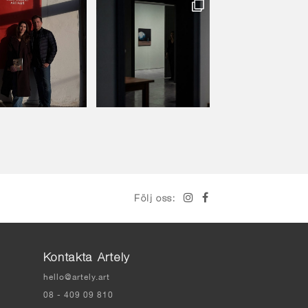
Följ oss:
Kontakta Artely
hello@artely.art
08 - 409 09 810