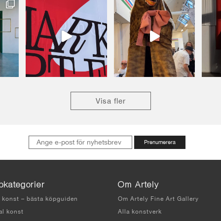
Visa fler
pkategorier
Om Artely
 konst – bästa köpguiden
Om Artely Fine Art Gallery
al konst
Alla konstverk