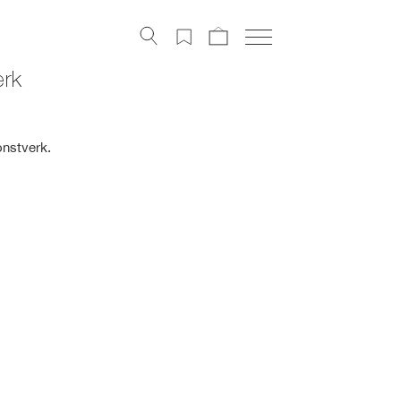
Konstverk
erk
Digital konst
Konstnärer
Om Artely
nstverk.
Konstnyheter
Mitt Artely
Bli Medlem
Facebook
Instagram
About Artely