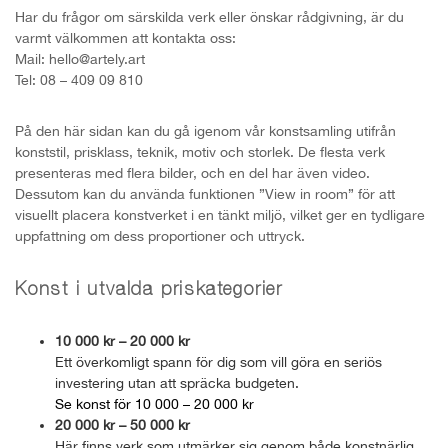
Har du frågor om särskilda verk eller önskar rådgivning, är du
varmt välkommen att kontakta oss:
Mail: hello@artely.art
Tel: 08 – 409 09 810
På den här sidan kan du gå igenom vår konstsamling utifrån
konststil, prisklass, teknik, motiv och storlek. De flesta verk
presenteras med flera bilder, och en del har även video.
Dessutom kan du använda funktionen ”View in room” för att
visuellt placera konstverket i en tänkt miljö, vilket ger en tydligare
uppfattning om dess proportioner och uttryck.
Konst i utvalda priskategorier
10 000 kr – 20 000 kr
Ett överkomligt spann för dig som vill göra en seriös
investering utan att spräcka budgeten.
Se konst för 10 000 – 20 000 kr
20 000 kr – 50 000 kr
Här finns verk som utmärker sig genom både konstnärlig