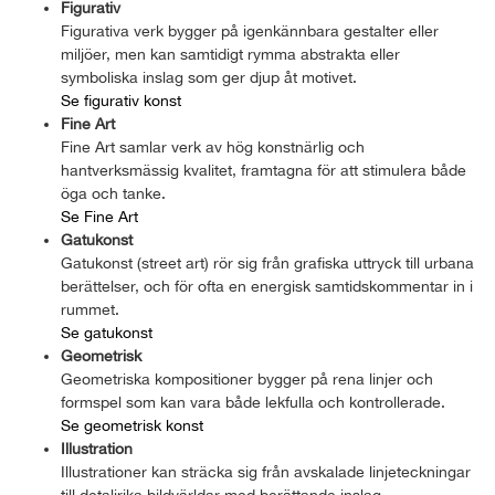
Figurativ
Figurativa verk bygger på igenkännbara gestalter eller
miljöer, men kan samtidigt rymma abstrakta eller
symboliska inslag som ger djup åt motivet.
Se figurativ konst
Fine Art
Fine Art samlar verk av hög konstnärlig och
hantverksmässig kvalitet, framtagna för att stimulera både
öga och tanke.
Se Fine Art
Gatukonst
Gatukonst (street art) rör sig från grafiska uttryck till urbana
berättelser, och för ofta en energisk samtidskommentar in i
rummet.
Se gatukonst
Geometrisk
Geometriska kompositioner bygger på rena linjer och
formspel som kan vara både lekfulla och kontrollerade.
Se geometrisk konst
Illustration
Illustrationer kan sträcka sig från avskalade linjeteckningar
till detaljrika bildvärldar med berättande inslag.