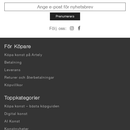
Följ oss:
För Köpare
Köpa konst på Artely
Betalning
Leverans
Returer och återbetalningar
Köpvillkor
Toppkategorier
Köpa konst – bästa köpguiden
Digital konst
AI Konst
Konstnyheter