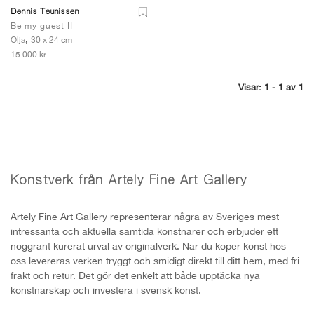
Dennis Teunissen
Be my guest II
,
Olja
30 x 24 cm
15 000 kr
Visar: 1 - 1 av 1
Konstverk från Artely Fine Art Gallery
Artely Fine Art Gallery representerar några av Sveriges mest
intressanta och aktuella samtida konstnärer och erbjuder ett
noggrant kurerat urval av originalverk. När du köper konst hos
oss levereras verken tryggt och smidigt direkt till ditt hem, med fri
frakt och retur. Det gör det enkelt att både upptäcka nya
konstnärskap och investera i svensk konst.