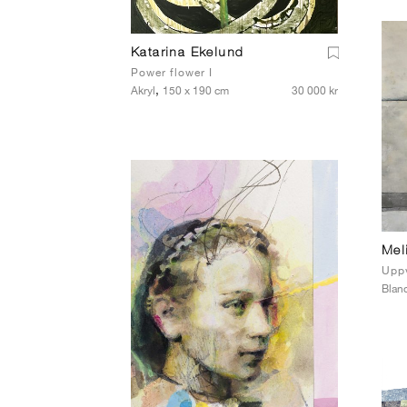
Katarina Ekelund
Power flower I
,
Akryl
150 x 190 cm
30 000 kr
Mel
Upp
Blan