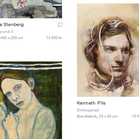
ie Stenberg
rund II
,
400 x 200 cm
74 000 kr
Kenneth Pils
Omkopplad
,
Blandteknik
25 x 30 cm
10 0