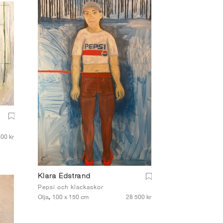
00 kr
Klara Edstrand
Pepsi och klackaskor
,
Olja
100 x 150 cm
28 500 kr