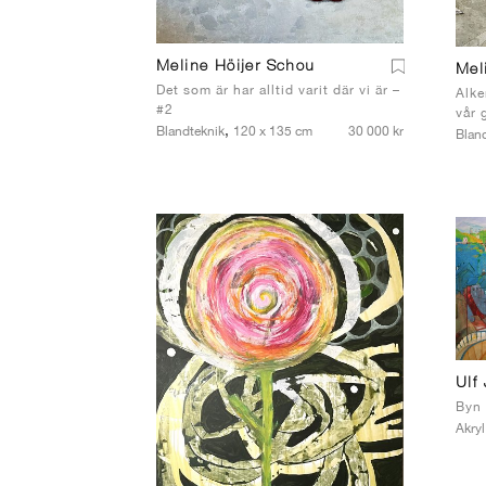
Meline Höijer Schou
Mel
Det som är har alltid varit där vi är –
Alke
#2
vår 
,
Blandteknik
120 x 135 cm
30 000 kr
Blan
Ulf
Byn
Akryl