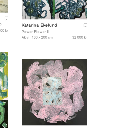
#2
Katarina Ekelund
00 kr
Power Flower III
,
Akryl
160 x 200 cm
32 000 kr