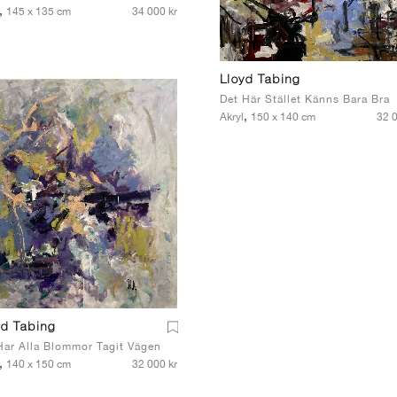
,
145 x 135 cm
34 000 kr
Lloyd Tabing
Det Här Stället Känns Bara Bra
,
Akryl
150 x 140 cm
32 0
yd Tabing
Har Alla Blommor Tagit Vägen
,
140 x 150 cm
32 000 kr