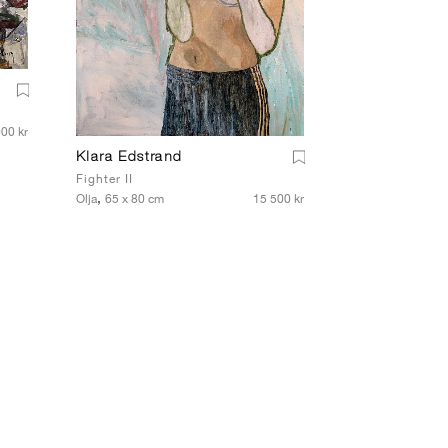
00 kr
Klara Edstrand
Fighter II
,
Olja
65 x 80 cm
15 500 kr