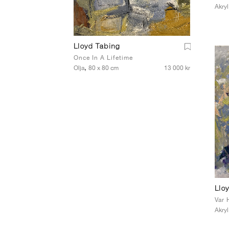
Akryl
Lloyd Tabing
Once In A Lifetime
,
Olja
80 x 80 cm
13 000 kr
Llo
Var 
Akryl