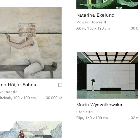
Katarina Ekelund
Power Flower II
,
Akryl
150 x 190 cm
30 0
ine Höijer Schou
vaknande
,
dteknik
100 x 100 cm
30 000 kr
Marta Wyczolkowska
utan titel
,
Olja
150 x 100 cm
32 5