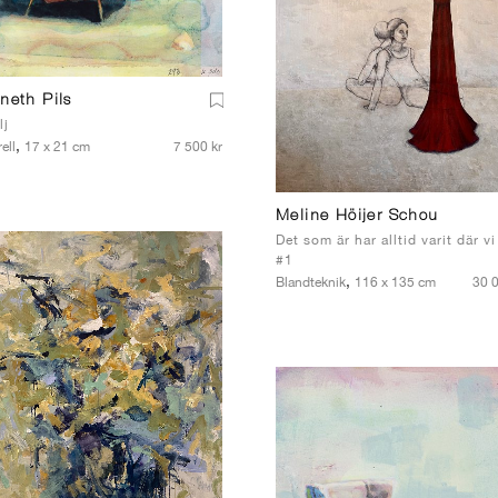
neth Pils
lj
,
ell
17 x 21 cm
7 500 kr
Meline Höijer Schou
Det som är har alltid varit där vi
#1
,
Blandteknik
116 x 135 cm
30 0