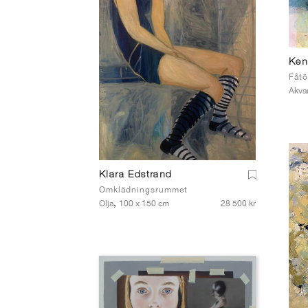
Ken
Fåtö
Akvar
Klara Edstrand
Omklädningsrummet
,
Olja
100 x 150 cm
28 500 kr