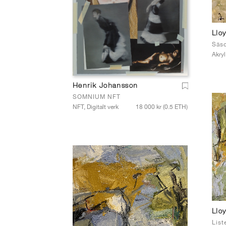
Llo
Säs
Akryl
Henrik Johansson
SOMNIUM NFT
NFT, Digitalt verk
18 000 kr (0.5 ETH)
Llo
List