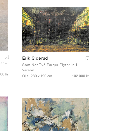
Erik Sigerud
 är –
Som När Två Färger Flyter In I
Varann
00 kr
,
Olja
280 x 190 cm
102 000 kr