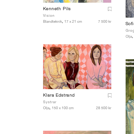
Kenneth Pils
Vision
,
Blandteknik
17 x 21 cm
7 500 kr
Sof
Grog
Olja
Klara Edstrand
Systrar
,
Olja
150 x 100 cm
28 500 kr