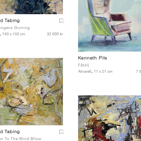
yd Tabing
ongens Gryning
,
140 x 150 cm
32 000 kr
Kenneth Pils
Fåtölj
,
Akvarell
17 x 21 cm
7 
yd Tabing
en To The Wind Bllow