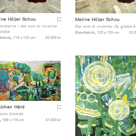
ine Höijer Schou
Meline Höijer Schou
misterna – det som är inväntar
Det som är inväntar vår glädje 
glädje
,
Blandteknik
120 x 135 cm
25 0
,
dteknik
119 x 135 cm
30 000 kr
 Johan Härd
 som drömde
,
199 x 116 cm
37 000 kr