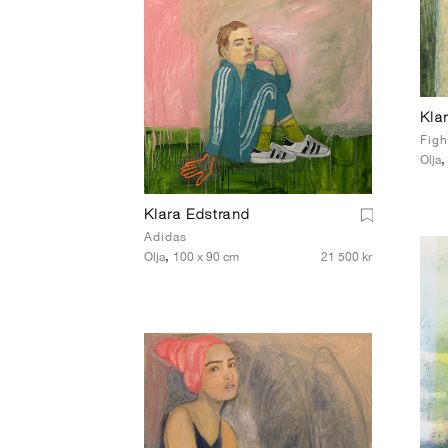
Kla
Figh
Olja
Klara Edstrand
Adidas
,
Olja
100 x 90 cm
21 500 kr