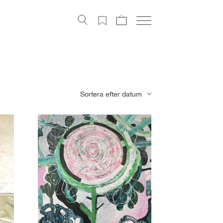
Konstverk
Digital konst
Konstnärer
Om Artely
Sortera efter datum
Konstnyheter
Mitt Artely
Bli Medlem
Facebook
Instagram
About Artely