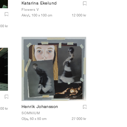
Katarina Ekelund
Flowers V
,
Akryl
100 x 100 cm
12 000 kr
00 kr
Henrik Johansson
00 kr
SOMNIUM
,
Olja
50 x 50 cm
27 000 kr