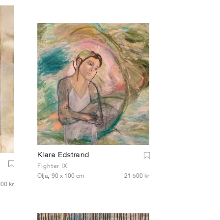
Klara Edstrand
Fighter IX
,
Olja
90 x 100 cm
21 500 kr
00 kr