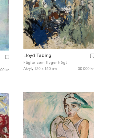
Lloyd Tabing
Fåglar som flyger högt
,
Akryl
120 x 150 cm
30 000 kr
500 kr