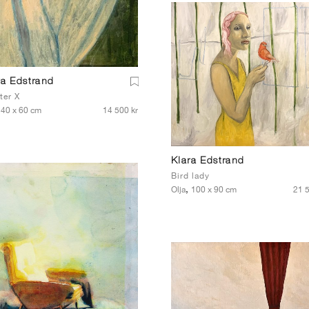
ra Edstrand
ter X
,
40 x 60 cm
14 500 kr
Klara Edstrand
Bird lady
,
Olja
100 x 90 cm
21 5