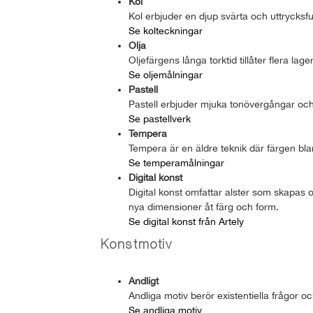
Kol
Kol erbjuder en djup svärta och uttrycksful
Se kolteckningar
Olja
Oljefärgens långa torktid tillåter flera lag
Se oljemålningar
Pastell
Pastell erbjuder mjuka tonövergångar och
Se pastellverk
Tempera
Tempera är en äldre teknik där färgen bla
Se temperamålningar
Digital konst
Digital konst omfattar alster som skapas o
nya dimensioner åt färg och form.
Se digital konst från Artely
Konstmotiv
Andligt
Andliga motiv berör existentiella frågor o
Se andliga motiv