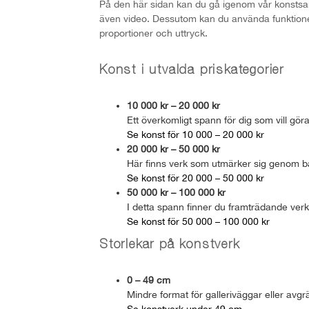
På den här sidan kan du gå igenom vår konstsamli
även video. Dessutom kan du använda funktionen ”
proportioner och uttryck.
Konst i utvalda priskategorier
10 000 kr – 20 000 kr
Ett överkomligt spann för dig som vill gör
Se konst för 10 000 – 20 000 kr
20 000 kr – 50 000 kr
Här finns verk som utmärker sig genom bå
Se konst för 20 000 – 50 000 kr
50 000 kr – 100 000 kr
I detta spann finner du framträdande verk
Se konst för 50 000 – 100 000 kr
Storlekar på konstverk
0 – 49 cm
Mindre format för galleriväggar eller avg
Se konstverk under 49 cm