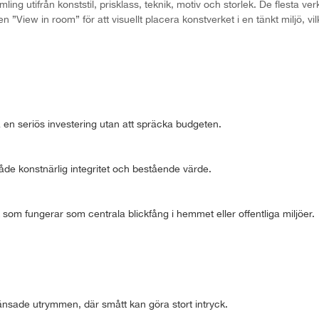
ng utifrån konststil, prisklass, teknik, motiv och storlek. De flesta ver
View in room” för att visuellt placera konstverket i en tänkt miljö, vi
a en seriös investering utan att spräcka budgeten.
de konstnärlig integritet och bestående värde.
 som fungerar som centrala blickfång i hemmet eller offentliga miljöer.
ränsade utrymmen, där smått kan göra stort intryck.