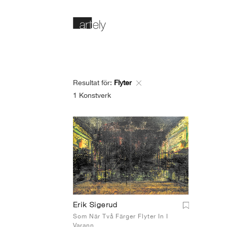
Resultat för:
Flyter
1
Konstverk
Erik Sigerud
Som När Två Färger Flyter In I
Varann