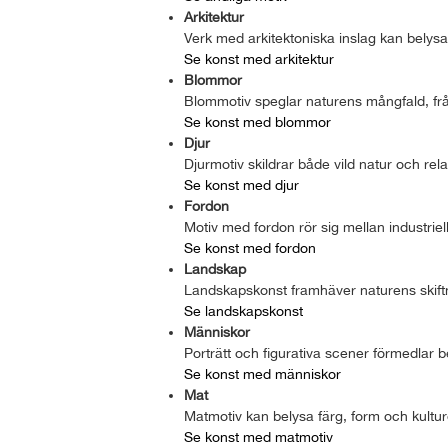
Arkitektur
Verk med arkitektoniska inslag kan belysa
Se konst med arkitektur
Blommor
Blommotiv speglar naturens mångfald, från
Se konst med blommor
Djur
Djurmotiv skildrar både vild natur och re
Se konst med djur
Fordon
Motiv med fordon rör sig mellan industriel
Se konst med fordon
Landskap
Landskapskonst framhäver naturens skiftni
Se landskapskonst
Människor
Porträtt och figurativa scener förmedlar be
Se konst med människor
Mat
Matmotiv kan belysa färg, form och kultu
Se konst med matmotiv