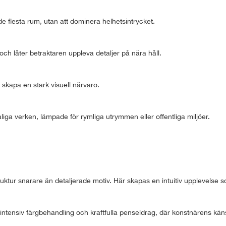
e flesta rum, utan att dominera helhetsintrycket.
g och låter betraktaren uppleva detaljer på nära håll.
 skapa en stark visuell närvaro.
liga verken, lämpade för rymliga utrymmen eller offentliga miljöer.
ruktur snarare än detaljerade motiv. Här skapas en intuitiv upplevelse so
ntensiv färgbehandling och kraftfulla penseldrag, där konstnärens känslo