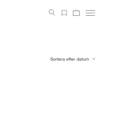
Konstverk
Digital konst
Konstnärer
Om Artely
Sortera efter datum
Konstnyheter
Mitt Artely
Bli Medlem
Facebook
Instagram
About Artely