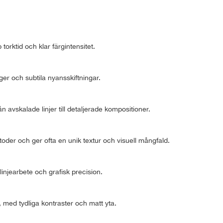
orktid och klar färgintensitet.
er och subtila nyansskiftningar.
n avskalade linjer till detaljerade kompositioner.
toder och ger ofta en unik textur och visuell mångfald.
linjearbete och grafisk precision.
med tydliga kontraster och matt yta.