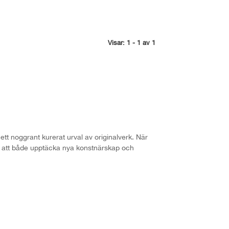
Visar: 1 - 1 av 1
tt noggrant kurerat urval av originalverk. När
kelt att både upptäcka nya konstnärskap och