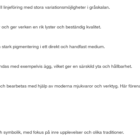
l linjeföring med stora variationsmöjligheter i gråskalan.
er och ger verken en rik lyster och beständig kvalitet.
 stark pigmentering i ett direkt och handfast medium.
ndas med exempelvis ägg, vilket ger en särskild yta och hållbarhet.
ch bearbetas med hjälp av moderna mjukvaror och verktyg. Här förenas kr
ch symbolik, med fokus på inre upplevelser och olika traditioner.