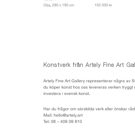
,
Olja
280 x 190 cm
102 000 kr
Konstverk från Artely Fine Art Gal
Artely Fine Art Gallery representerar några av S
du köper konst hos oss levereras verken tryggt o
investera i svensk konst.
Har du frågor om särskilda verk eller önskar rå
Mail: hello@artely.art
Tel: 08 – 409 09 810